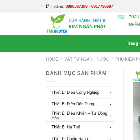
Skip
Hotline:
0988387389 - 0917798687
to
THAN
content
NHẬN
Trang
HOME
/
VẬT TƯ NGÀNH NƯỚC
/
PHỤ KIỆN P
DANH MỤC SẢN PHẨM
Thiết Bị Điện Công Nghiệp
Thiết Bị Điện Dân Dụng
Thiết Bị Điều Khiển – Tự Động
Hóa
Thiết Bị Hạ Thế
Thiết Bị Chiếu Sáng