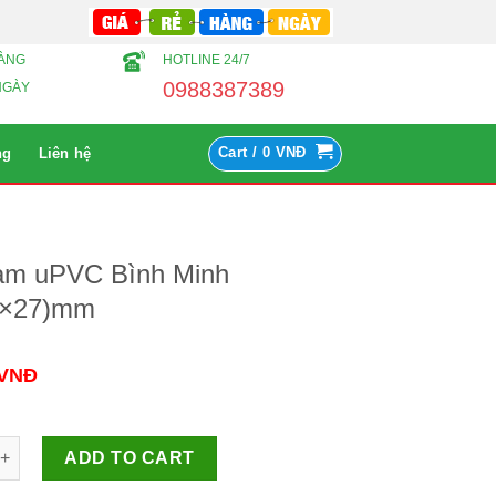
HÀNG
HOTLINE 24/7
0988387389
NGÀY
Cart /
0
VNĐ
ng
Liên hệ
ảm uPVC Bình Minh
4×27)mm
VNĐ
PVC Bình Minh Phi(34x27)mm Số lượng
ADD TO CART