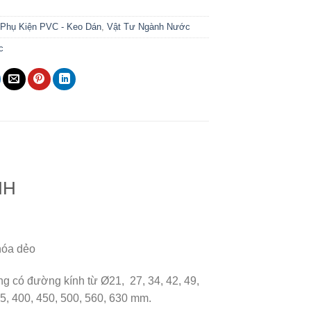
:
Phụ Kiện PVC - Keo Dán
,
Vật Tư Ngành Nước
c
NH
hóa dẻo
ng có đường kính từ Ø21, 27, 34, 42, 49,
15, 400, 450, 500, 560, 630 mm.