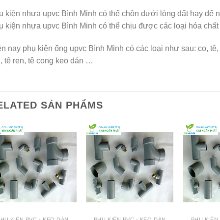
 kiện nhựa upvc Bình Minh có thể chôn dưới lòng đất hay để ng
 kiện nhựa upvc Bình Minh có thể chịu được các loại hóa chất
n nay phụ kiện ống upvc Bình Minh có các loại như sau: co, tê, lơ
, tê ren, tê cong keo dán …
ELATED SẢN PHẨMS
HỤ KIỆN PVC - KEO DÁN
PHỤ KIỆN PVC - KEO DÁN
PHỤ KIỆN