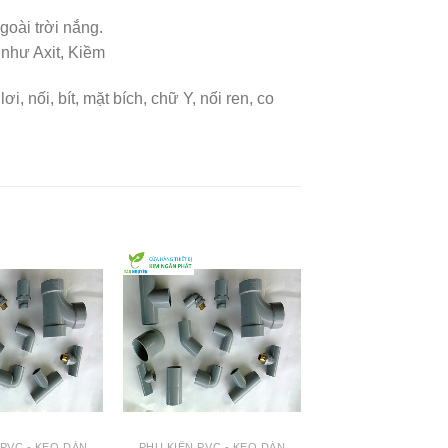
oài trời nắng.
 như Axit, Kiềm
i, nối, bít, mặt bích, chữ Y, nối ren, co
 PVC - KEO DÁN
PHỤ KIỆN PVC - KEO DÁN