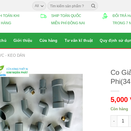
Search
for:
H TOÁN KHI
SHIP TOÀN QUỐC
ĐỔI TRẢ 
 HÀNG
MIỄN PHÍ ĐỒNG NAI
TRONG 7 
 chủ
Giới thiệu
Cửa hàng
Tư vấn kĩ thuật
Quy định sử dụ
VC - KEO DÁN
Co Gi
Phi(3
5,000
Còn hàng
Co Giảm u