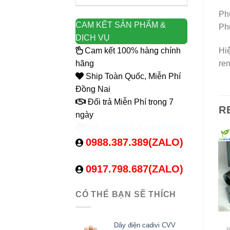
Phụ
CAM KẾT SẢN PHẨM &
Phụ
DỊCH VỤ
Cam kết 100% hàng chính
Hiệ
hãng
ren
Ship Toàn Quốc, Miễn Phí
Đồng Nai
Đổi trả Miễn Phí trong 7
R
ngày
Dịch vụ khách hàng tốt nhất
0988.387.389(ZALO)
0917.798.687(ZALO)
CÓ THỂ BẠN SẼ THÍCH
Dây điện cadivi CVV
P