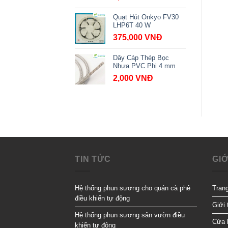
Quạt Hút Onkyo FV30
LHP6T 40 W
375,000
VNĐ
Dây Cáp Thép Bọc
Nhựa PVC Phi 4 mm
2,000
VNĐ
TIN TỨC
GIỚ
Hệ thống phun sương cho quán cà phê
Tran
điều khiển tự động
Giới 
Hệ thống phun sương sân vườn điều
Cửa 
khiển tự động