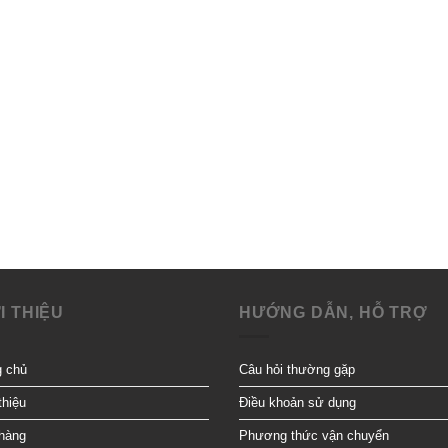
I THIỆU
HƯỚNG DẪN, HỖ TRỢ
g chủ
Câu hỏi thường gặp
thiệu
Điều khoản sử dụng
hàng
Phương thức vận chuyển