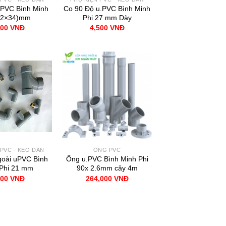
PVC Bình Minh
Co 90 Độ u.PVC Bình Minh
42×34)mm
Phi 27 mm Dày
000
VNĐ
4,500
VNĐ
 PVC - KEO DÁN
ỐNG PVC
oài uPVC Bình
Ống u.PVC Bình Minh Phi
Phi 21 mm
90x 2.6mm cây 4m
500
VNĐ
264,000
VNĐ