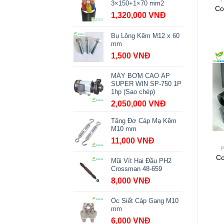
3×150+1×70 mm2
Co
1,320,000
VNĐ
Bu Lông Kẽm M12 x 60
mm
1,500
VNĐ
MÁY BƠM CAO ÁP
SUPER WIN SP-750 1P
1hp (Sao chép)
2,050,000
VNĐ
Tăng Đơ Cáp Mạ Kẽm
M10 mm
11,000
VNĐ
P
Co
Mũi Vít Hai Đầu PH2
Crossman 48-659
8,000
VNĐ
Ốc Siết Cáp Gang M10
mm
6,000
VNĐ