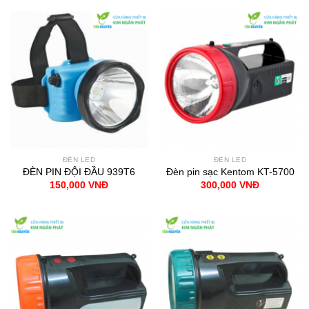
ĐÈN LED
ĐÈN LED
ĐÈN PIN ĐỘI ĐẦU 939T6
Đèn pin sạc Kentom KT-5700
150,000
VNĐ
300,000
VNĐ