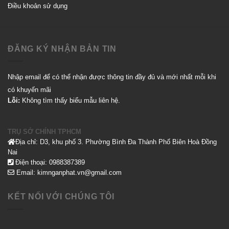
Điều khoản sử dụng
ĐĂNG KÝ NHẬN BẢN TIN
Nhập email để có thể nhận được thông tin đầy đủ và mới nhất mỗi khi
có khuyến mãi
Lỗi:
Không tìm thấy biểu mẫu liên hệ.
TRỤ SỞ CHÍNH TPHCM
Địa chỉ: D3, khu phố 3. Phường Bình Đa Thành Phố Biên Hoà Đồng
Nai
Điện thoại: 0988387389
Email: kimnganphat.vn@gmail.com
KẾT NỐI VỚI CHÚNG TÔI