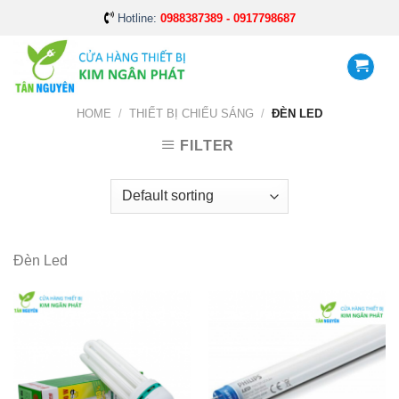
Skip
Hotline:
0988387389 - 0917798687
to
content
HOME
/
THIẾT BỊ CHIẾU SÁNG
/
ĐÈN LED
FILTER
Đèn Led