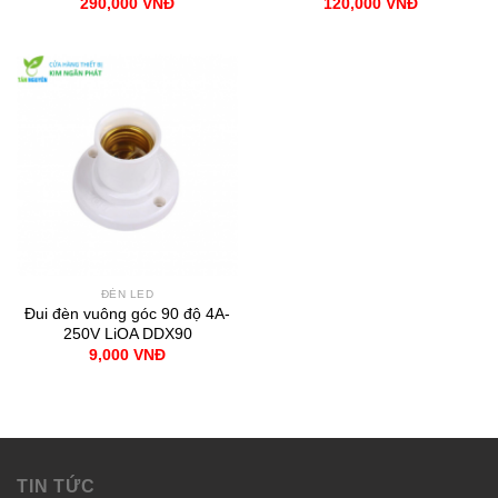
290,000
VNĐ
120,000
VNĐ
ĐÈN LED
Đui đèn vuông góc 90 độ 4A-
250V LiOA DDX90
9,000
VNĐ
TIN TỨC