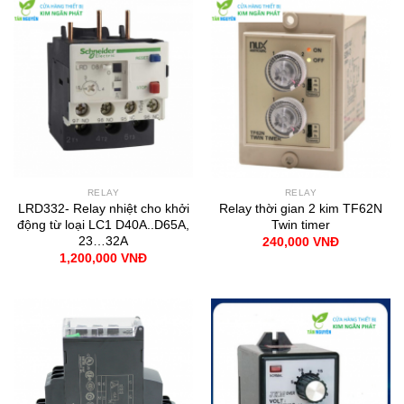
RELAY
RELAY
LRD332- Relay nhiệt cho khởi
Relay thời gian 2 kim TF62N
động từ loại LC1 D40A..D65A,
Twin timer
23…32A
240,000
VNĐ
1,200,000
VNĐ