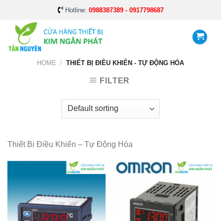
Skip
Hotline:
0988387389 - 0917798687
to
content
HOME
/
THIẾT BỊ ĐIỀU KHIỂN - TỰ ĐỘNG HÓA
FILTER
Thiết Bị Điều Khiển – Tự Động Hóa