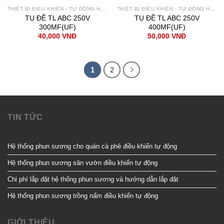
THIẾT BỊ ĐIỀU KHIỂN - TỰ ĐỘNG HÓA
THIẾT BỊ ĐIỀU KHIỂN - TỰ ĐỘNG HÓA
TỤ ĐỀ TL ABC 250V
TỤ ĐỀ TL ABC 250V
300MF(UF)
400MF(UF)
40,000
VNĐ
50,000
VNĐ
1
2
TIN TỨC
Hệ thống phun sương cho quán cà phê điều khiển tự động
Hệ thống phun sương sân vườn điều khiển tự động
Chi phí lắp đặt hệ thống phun sương và hướng dẫn lắp đặt
Hệ thống phun sương trồng nấm điều khiển tự động
GIỚI THIỆU