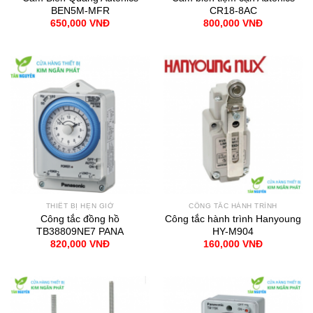
BEN5M-MFR
CR18-8AC
650,000
VNĐ
800,000
VNĐ
THIẾT BỊ HẸN GIỜ
CÔNG TẮC HÀNH TRÌNH
Công tắc đồng hồ
Công tắc hành trình Hanyoung
TB38809NE7 PANA
HY-M904
820,000
VNĐ
160,000
VNĐ