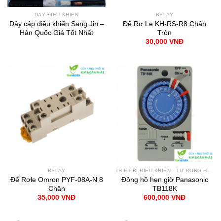
DÂY ĐIỀU KHIỂN
RELAY
Dây cáp điều khiển Sang Jin –
Đế Rơ Le KH-RS-R8 Chân
Hàn Quốc Giá Tốt Nhất
Tròn
30,000
VNĐ
RELAY
THIẾT BỊ ĐIỀU KHIỂN - TỰ ĐỘNG HÓA
Đế Rơle Omron PYF-08A-N 8
Đồng hồ hẹn giờ Panasonic
Chân
TB118K
35,000
VNĐ
600,000
VNĐ