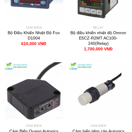
CẢM BIẾN
RELAY
Bộ Điều Khiển Nhiệt Độ Fox
Bộ điều khiển nhiệt độ Omron
D1004
E5CZ-R2MT AC100-
240(Relay)
610,000
VNĐ
1,700,000
VNĐ
CẢM BIẾN
CẢM BIẾN
Cảm Biến Quang Autonics
Cảm biến tiệm cận Autonics