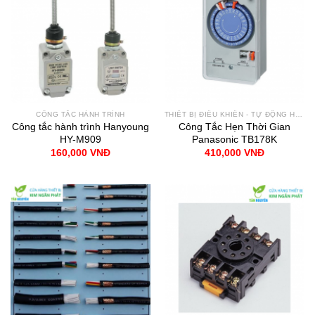
CÔNG TẮC HÀNH TRÌNH
THIẾT BỊ ĐIỀU KHIỂN - TỰ ĐỘNG HÓA
Công tắc hành trình Hanyoung
Công Tắc Hẹn Thời Gian
HY-M909
Panasonic TB178K
160,000
VNĐ
410,000
VNĐ