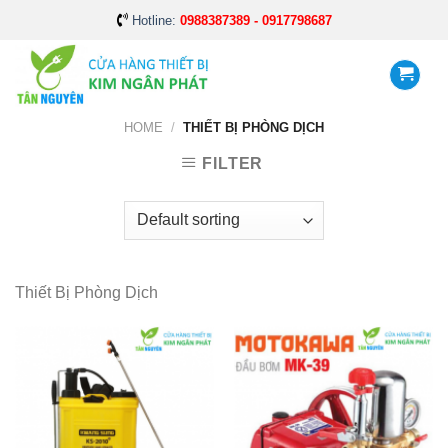
Skip
Hotline:
0988387389 - 0917798687
to
content
HOME
/
THIẾT BỊ PHÒNG DỊCH
FILTER
Thiết Bị Phòng Dịch