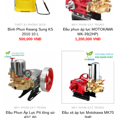
THIẾT BỊ PHÒNG DỊCH
MÁY PHUN SÁT TRÙNG
Bình Phun Kwang Sung KS
Đầu phun áp lực MOTOKAWA
2010 10 L
MK-39(2HP)
500,000
VNĐ
1,200,000
VNĐ
MÁY PHUN SÁT TRÙNG
MÁY PHUN SÁT TRÙNG
Đầu Phun Áp Lực Pít tông sứ
Đầu xịt áp lực Motokawa MK70
ATC 80
3HP