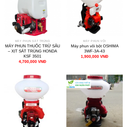
MÁY PHUN SÁT TRÙNG
MÁY PHUN VÔI
MÁY PHUN THUỐC TRỪ SÂU
Máy phun vôi bột OSHIMA
– XỊT SÁT TRÙNG HONDA
3WF-3A-43
KSF 3501
1,900,000
VNĐ
4,700,000
VNĐ