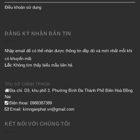
Điều khoản sử dụng
ĐĂNG KÝ NHẬN BẢN TIN
Nhập email để có thể nhận được thông tin đầy đủ và mới nhất mỗi khi
có khuyến mãi
Lỗi:
Không tìm thấy biểu mẫu liên hệ.
TRỤ SỞ CHÍNH TPHCM
Địa chỉ: D3, khu phố 3. Phường Bình Đa Thành Phố Biên Hoà Đồng
Nai
Điện thoại: 0988387389
Email: kimnganphat.vn@gmail.com
KẾT NỐI VỚI CHÚNG TÔI