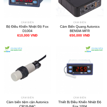
CẢM BIẾN
CẢM BIẾN
Bộ Điều Khiển Nhiệt Độ Fox
Cảm Biến Quang Autonics
D1004
BEN5M-MFR
610,000
VNĐ
650,000
VNĐ
CẢM BIẾN
CẢM BIẾN
Cảm biến tiệm cận Autonics
Thiết Bị Điều Khiển Nhiệt Độ
CR18-8AC
Fox 1004