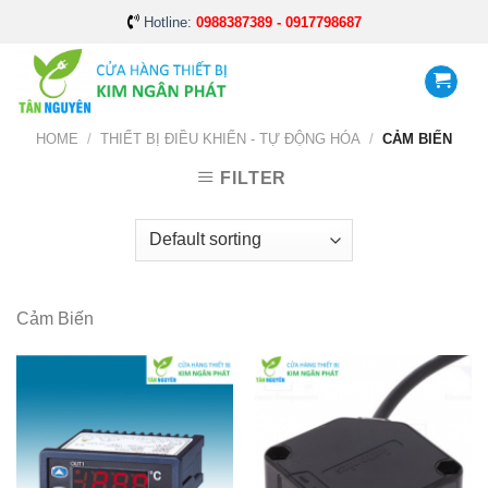
Skip
Hotline:
0988387389 - 0917798687
to
content
HOME
/
THIẾT BỊ ĐIỀU KHIỂN - TỰ ĐỘNG HÓA
/
CẢM BIẾN
FILTER
Cảm Biến