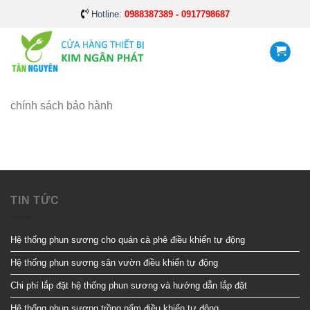
Skip
Hotline:
0988387389 - 0917798687
to
content
chính sách bảo hành
TIN TỨC
Hệ thống phun sương cho quán cà phê điều khiển tự động
Hệ thống phun sương sân vườn điều khiển tự động
Chi phí lắp đặt hệ thống phun sương và hướng dẫn lắp đặt
Hệ thống phun sương trồng nấm điều khiển tự động