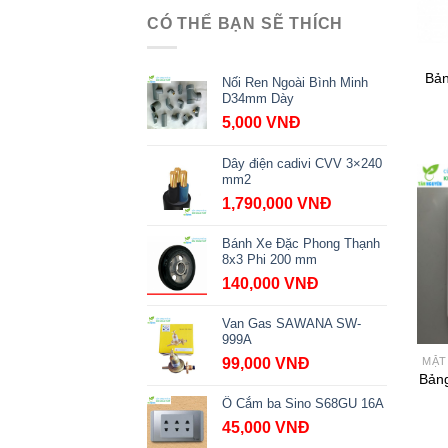
CÓ THỂ BẠN SẼ THÍCH
Bản
Nối Ren Ngoài Bình Minh
D34mm Dày
5,000
VNĐ
Dây điện cadivi CVV 3×240
mm2
1,790,000
VNĐ
Bánh Xe Đặc Phong Thạnh
8x3 Phi 200 mm
140,000
VNĐ
Van Gas SAWANA SW-
999A
MẶT
99,000
VNĐ
Bảng
Ổ Cắm ba Sino S68GU 16A
45,000
VNĐ