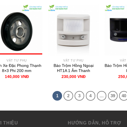
VẬT TƯ PHỤ
VẬT TƯ PHỤ
VẬT
h Xe Đặc Phong Thạnh
Báo Trộm Hồng Ngoại
Báo Trộm H
8×3 Phi 200 mm
HT1A 1 Âm Thanh
140,000
VNĐ
230,000
VNĐ
250
1
2
3
4
…
39
40
I THIỆU
HƯỚNG DẪN, HỖ TRỢ