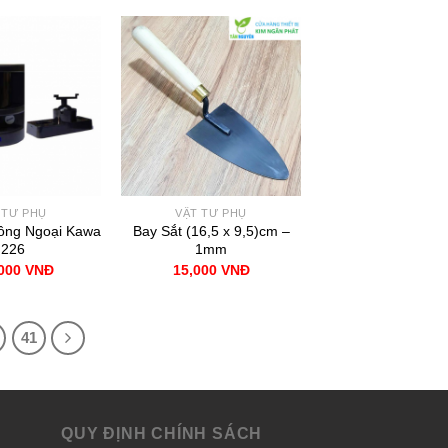
 TƯ PHỤ
VẬT TƯ PHỤ
ồng Ngoại Kawa
Bay Sắt (16,5 x 9,5)cm –
I226
1mm
,000
VNĐ
15,000
VNĐ
41
QUY ĐỊNH CHÍNH SÁCH