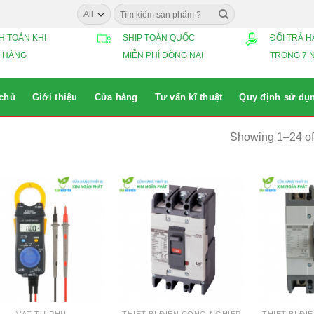
Search
for:
H TOÁN KHI
SHIP TOÀN QUỐC
ĐỔI TRẢ 
 HÀNG
MIỄN PHÍ ĐỒNG NAI
TRONG 7 
 chủ
Giới thiệu
Cửa hàng
Tư vấn kĩ thuật
Quy định sử dụ
Showing 1–24 of 