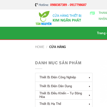
Skip
Hotline:
0988387389 - 0917798687
to
THAN
content
NHẬN
Trang
HOME
/
CỬA HÀNG
DANH MỤC SẢN PHẨM
Thiết Bị Điện Công Nghiệp
Thiết Bị Điện Dân Dụng
Thiết Bị Điều Khiển – Tự Động
Hóa
Thiết Bị Hạ Thế