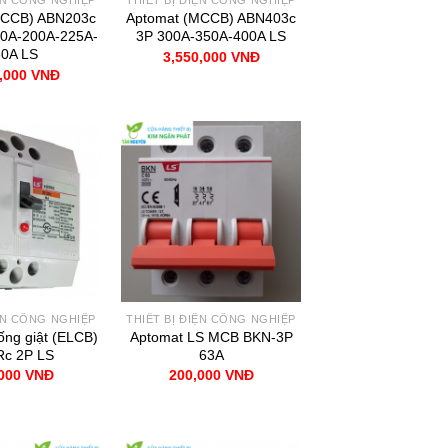
IỆN CÔNG NGHIỆP
THIẾT BỊ ĐIỆN CÔNG NGHIỆP
MCCB) ABN203c
Aptomat (MCCB) ABN403c
0A-200A-225A-
3P 300A-350A-400A LS
0A LS
3,550,000
VNĐ
0,000
VNĐ
IỆN CÔNG NGHIỆP
THIẾT BỊ ĐIỆN CÔNG NGHIỆP
ống giật (ELCB)
Aptomat LS MCB BKN-3P
c 2P LS
63A
,000
VNĐ
200,000
VNĐ