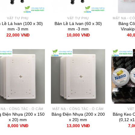
VẬT TƯ PHỤ
VẬT TƯ PHỤ
MẶT NẠ - C
 Lề Lá Ivan (100 x 30)
Bản Lề Lá Ivan (60 x 30)
Bảng Cô
mm -3 mm
mm -3 mm
Vinaki
22,000
VNĐ
10,000
VNĐ
40,
 NẠ - CÔNG TẮC - Ổ CẮM
MẶT NẠ - CÔNG TẮC - Ổ CẮM
VẬT
 Điện Nhựa (200 x 150
Bảng Điện Nhựa (200 x 200
Băng Keo C
x 20) mm
x 20) mm
(0,12 x
8,000
VNĐ
13,000
VNĐ
7,