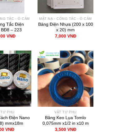
ÔNG TẮC - Ổ CẮM
MẶT NẠ - CÔNG TẮC - Ổ CẮM
ng Tắc Điện
Bảng Điện Nhựa (200 x 100
p BĐ8 – 223
x 20) mm
000
VNĐ
7,000
VNĐ
 TƯ PHỤ
VẬT TƯ PHỤ
ách Điện Nano
Băng Keo Lụa Tomlo
18) mmx18m
0,075mm x1/2 in x10 m
000
VNĐ
3,500
VNĐ