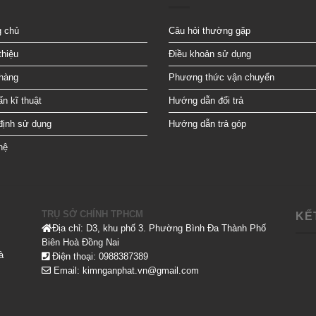
g chủ
Câu hỏi thường gặp
thiệu
Điều khoản sử dụng
hàng
Phương thức vận chuyển
n kĩ thuật
Hướng dẫn đổi trả
định sử dụng
Hướng dẫn trả góp
hệ
TRỤ SỞ CHÍNH TPHCM
KẾ
Địa chỉ: D3, khu phố 3. Phường Bình Đa Thành Phố
Biên Hoà Đồng Nai
à
Điện thoại: 0988387389
Email: kimnganphat.vn@gmail.com