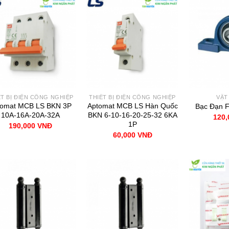
ẾT BỊ ĐIỆN CÔNG NGHIỆP
THIẾT BỊ ĐIỆN CÔNG NGHIỆP
VẬT
tomat MCB LS BKN 3P
Aptomat MCB LS Hàn Quốc
Bạc Đạn 
10A-16A-20A-32A
BKN 6-10-16-20-25-32 6KA
120
1P
190,000
VNĐ
60,000
VNĐ