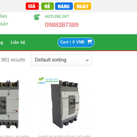
HÀNG
HOTLINE 24/7
0988387389
NGÀY
Cart /
0
VNĐ
ng
Liên hệ
961 results