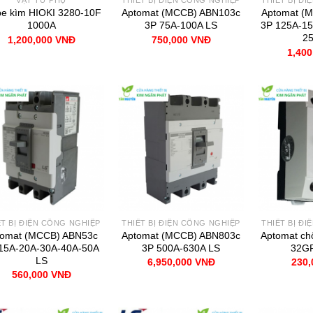
VẬT TƯ PHỤ
THIẾT BỊ ĐIỆN CÔNG NGHIỆP
THIẾT BỊ Đ
e kìm HIOKI 3280-10F
Aptomat (MCCB) ABN103c
Aptomat (
1000A
3P 75A-100A LS
3P 125A-15
25
1,200,000
VNĐ
750,000
VNĐ
1,40
ẾT BỊ ĐIỆN CÔNG NGHIỆP
THIẾT BỊ ĐIỆN CÔNG NGHIỆP
THIẾT BỊ Đ
tomat (MCCB) ABN53c
Aptomat (MCCB) ABN803c
Aptomat ch
15A-20A-30A-40A-50A
3P 500A-630A LS
32GR
LS
6,950,000
VNĐ
230
560,000
VNĐ