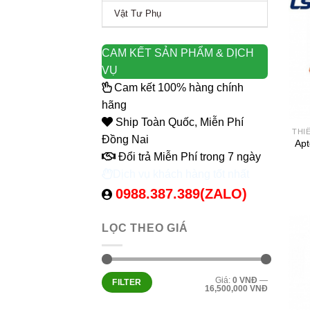
Vật Tư Phụ
CAM KẾT SẢN PHẨM & DỊCH
VỤ
Cam kết 100% hàng chính
hãng
Ship Toàn Quốc, Miễn Phí
THI
Đồng Nai
Ap
Đổi trả Miễn Phí trong 7 ngày
Dịch vụ khách hàng tốt nhất
0988.387.389(ZALO)
LỌC THEO GIÁ
Min
Max
Giá:
0 VNĐ
—
FILTER
Giá
Giá
16,500,000 VNĐ