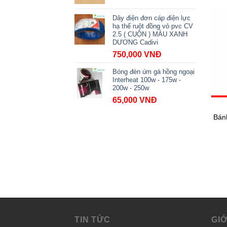
Dây điện đơn cáp điện lực
hạ thế ruột đồng vỏ pvc CV
2.5 ( CUỘN ) MÀU XANH
DƯƠNG Cadivi
750,000
VNĐ
Bóng đèn úm gà hồng ngoại
Interheat 100w - 175w -
200w - 250w
65,000
VNĐ
Bán
TIN TỨC
GIỚ