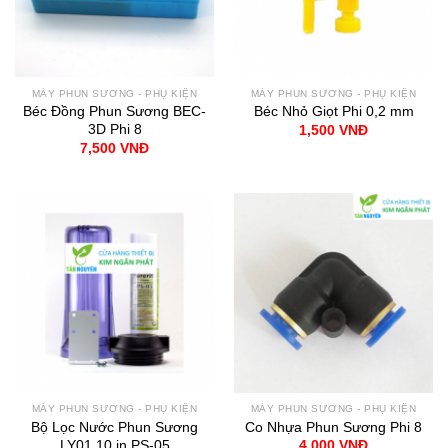
MÁY PHUN SƯƠNG - PHỤ KIỆN
MÁY PHUN SƯƠNG - PHỤ KIỆN
Béc Đồng Phun Sương BEC-
Béc Nhỏ Giọt Phi 0,2 mm
3D Phi 8
1,500
VNĐ
7,500
VNĐ
MÁY PHUN SƯƠNG - PHỤ KIỆN
MÁY PHUN SƯƠNG - PHỤ KIỆN
Bộ Lọc Nước Phun Sương
Co Nhựa Phun Sương Phi 8
LY01 10 in PS-05
4,000
VNĐ