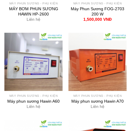
MÁY PHUN SƯƠNG - PHỤ KIỆN
MÁY PHUN SƯƠNG - PHỤ KIỆN
MÁY BƠM PHUN SƯƠNG
Máy Phun Sương FOG-2703
HAWIN HP-2600
200 W
Liên hệ
1,500,000
VNĐ
MÁY PHUN SƯƠNG - PHỤ KIỆN
MÁY PHUN SƯƠNG - PHỤ KIỆN
Máy phun sương Hawin A60
Máy phun sương Hawin A70
Liên hệ
Liên hệ