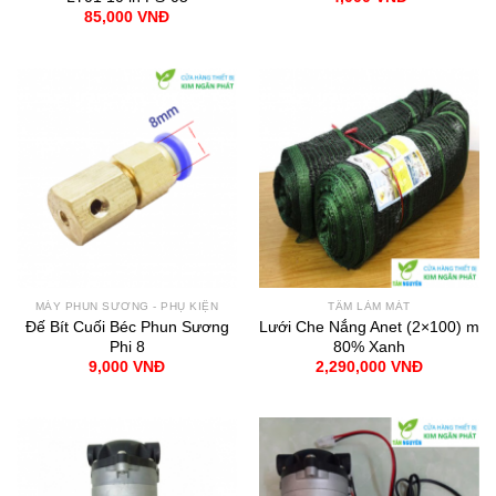
85,000
VNĐ
MÁY PHUN SƯƠNG - PHỤ KIỆN
TẤM LÀM MÁT
Đế Bít Cuối Béc Phun Sương
Lưới Che Nắng Anet (2×100) m
Phi 8
80% Xanh
9,000
VNĐ
2,290,000
VNĐ