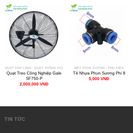
QUẠT DÀN LẠNH - QUẠT THÔNG GIÓ
MÁY PHUN SƯƠNG - PHỤ KIỆN
Quạt Treo Công Nghiệp Gale
Tê Nhựa Phun Sương Phi 8
SF750-P
5,000
VNĐ
2,000,000
VNĐ
TIN TỨC