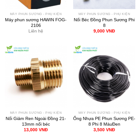
MÁY PHUN SƯƠNG - PHỤ KIỆN
MÁY PHUN SƯƠNG - PHỤ KIỆN
Máy phun sương HAWIN FOG-
Nối Béc Đồng Phun Sương Phi
2106
8
Liên hệ
9,000
VNĐ
MÁY PHUN SƯƠNG - PHỤ KIỆN
MÁY PHUN SƯƠNG - PHỤ KIỆN
Nối Giảm Ren Ngoài Đồng 21-
Ống Nhựa PE Phun Sương PE-
13mm nối béc
8 Phi 8 MàuĐen
13,000
VNĐ
3,500
VNĐ