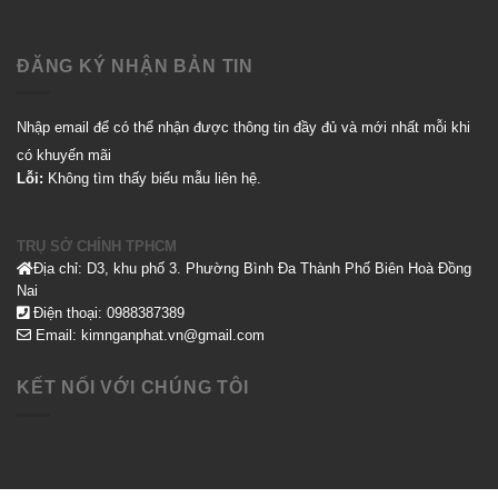
ĐĂNG KÝ NHẬN BẢN TIN
Nhập email để có thể nhận được thông tin đầy đủ và mới nhất mỗi khi
có khuyến mãi
Lỗi:
Không tìm thấy biểu mẫu liên hệ.
TRỤ SỞ CHÍNH TPHCM
Địa chỉ: D3, khu phố 3. Phường Bình Đa Thành Phố Biên Hoà Đồng
Nai
Điện thoại: 0988387389
Email: kimnganphat.vn@gmail.com
KẾT NỐI VỚI CHÚNG TÔI