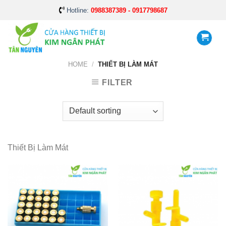
Skip
Hotline:
0988387389 - 0917798687
to
content
HOME
/
THIẾT BỊ LÀM MÁT
FILTER
Thiết Bị Làm Mát