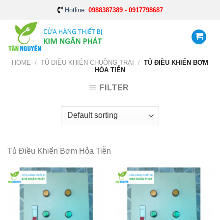
Skip
Hotline:
0988387389 - 0917798687
to
content
HOME
/
TỦ ĐIỀU KHIỂN CHUỒNG TRẠI
/
TỦ ĐIỀU KHIỂN BƠM
HỎA TIỄN
FILTER
Tủ Điều Khiển Bơm Hỏa Tiễn