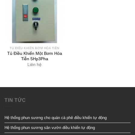
TỦ ĐIỀU KHIỂN BƠM HỎA TIỄN
Tủ Điều Khiển Một Bơm Hỏa
Tiễn 5Hp3Pha
Liên hệ
TIN TỨC
Hệ thống phun sương cho quán cà phê điều khiển tự động
Hệ thống phun sương sân vườn điều khiển tự động