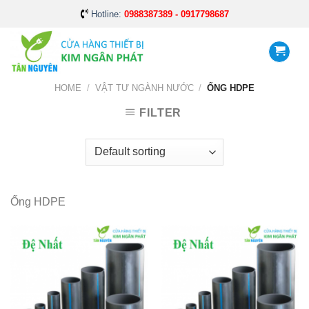
Skip
Hotline:
0988387389 - 0917798687
to
content
HOME
/
VẬT TƯ NGÀNH NƯỚC
/
ỐNG HDPE
FILTER
Ống HDPE