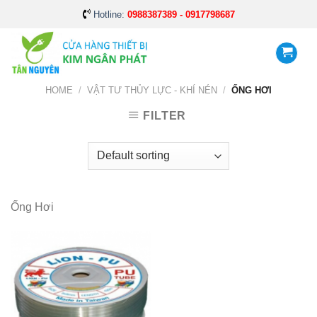
Skip
Hotline:
0988387389 - 0917798687
to
content
HOME
/
VẬT TƯ THỦY LỰC - KHÍ NÉN
/
ỐNG HƠI
FILTER
Ống Hơi