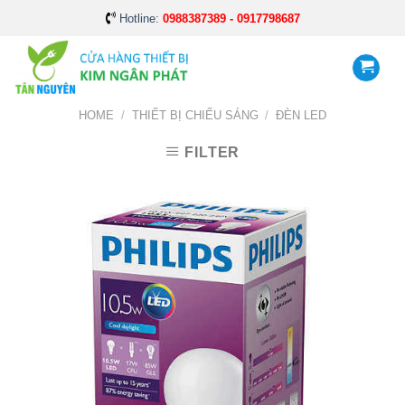
Skip
Hotline:
0988387389 - 0917798687
to
content
HOME
/
THIẾT BỊ CHIẾU SÁNG
/
ĐÈN LED
FILTER