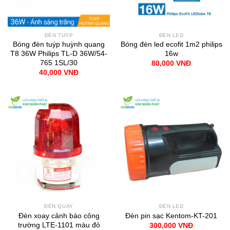
ĐÈN TUÝP
ĐÈN LED
Bóng đèn tuýp huỳnh quang
Bóng đèn led ecofit 1m2 philips
T8 36W Philips TL-D 36W/54-
16w
765 1SL/30
80,000
VNĐ
40,000
VNĐ
ĐÈN QUAY
ĐÈN LED
Đèn xoay cảnh báo công
Đèn pin sạc Kentom-KT-201
trường LTE-1101 màu đỏ
300,000
VNĐ