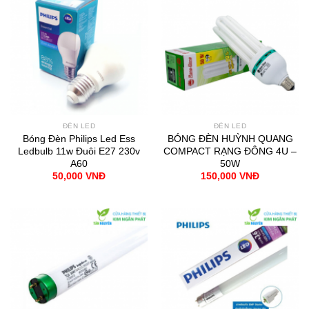
ĐÈN LED
ĐÈN LED
Bóng Đèn Philips Led Ess
BÓNG ĐÈN HUỲNH QUANG
Ledbulb 11w Đuôi E27 230v
COMPACT RẠNG ĐÔNG 4U –
A60
50W
50,000
VNĐ
150,000
VNĐ