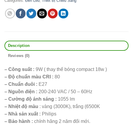
Categories:
Đèn Led
,
Thiết Bị Chiếu Sáng
Description
Reviews (0)
– Công suất :
9
W ( thay thế bóng compact 18w )
– Độ chuẩn màu CRI :
80
– Chuẩn đuôi :
E27
– Nguồn điện :
200-
240 VAC / 50 – 60Hz
– Cường độ ánh sáng :
1055
lm
–
Nhiệt độ màu
: vàng (3000K), trắng (6500K
– Nhà sản xuất :
Philips
– Bảo hành :
chính hãng 2
năm đổi mới.