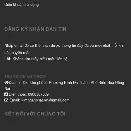
Điều khoản sử dụng
ĐĂNG KÝ NHẬN BẢN TIN
Nhập email để có thể nhận được thông tin đầy đủ và mới nhất mỗi khi
có khuyến mãi
Lỗi:
Không tìm thấy biểu mẫu liên hệ.
TRỤ SỞ CHÍNH TPHCM
Địa chỉ: D3, khu phố 3. Phường Bình Đa Thành Phố Biên Hoà Đồng
Nai
Điện thoại: 0988387389
Email: kimnganphat.vn@gmail.com
KẾT NỐI VỚI CHÚNG TÔI