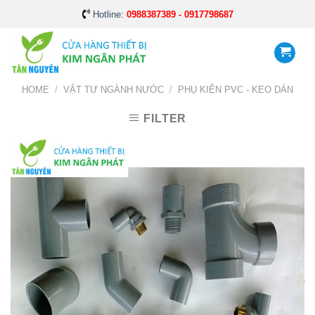
Skip
Hotline:
0988387389 - 0917798687
to
content
HOME
/
VẬT TƯ NGÀNH NƯỚC
/
PHỤ KIỆN PVC - KEO DÁN
FILTER