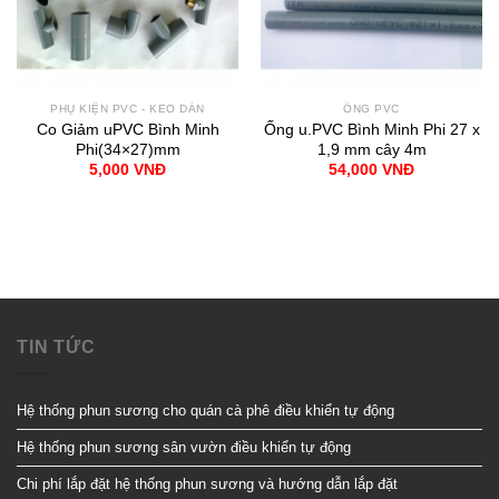
PHỤ KIỆN PVC - KEO DÁN
ỐNG PVC
Co Giảm uPVC Bình Minh
Ống u.PVC Bình Minh Phi 27 x
Phi(34×27)mm
1,9 mm cây 4m
5,000
VNĐ
54,000
VNĐ
TIN TỨC
Hệ thống phun sương cho quán cà phê điều khiển tự động
Hệ thống phun sương sân vườn điều khiển tự động
Chi phí lắp đặt hệ thống phun sương và hướng dẫn lắp đặt