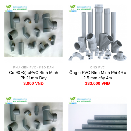
PHỤ KIỆN PVC - KEO DÁN
ỐNG PVC
Co 90 Độ uPVC Bình Minh
Ống u.PVC Bình Minh Phi 49 x
Phi21mm Dày
2.5 mm cây 4m
3,000
VNĐ
133,000
VNĐ