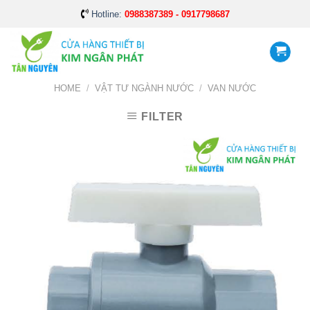
Skip
Hotline:
0988387389 - 0917798687
to
content
HOME
/
VẬT TƯ NGÀNH NƯỚC
/
VAN NƯỚC
FILTER