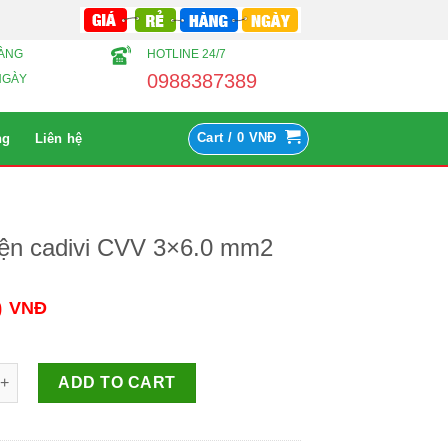
HÀNG
HOTLINE 24/7
0988387389
NGÀY
Cart /
0
VNĐ
ng
Liên hệ
iện cadivi CVV 3×6.0 mm2
0
VNĐ
cadivi CVV 3×6.0 mm2 Số lượng
ADD TO CART