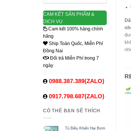
CAM KẾT SẢN PHẨM &
Dâ
DỊCH VỤ
nh
Cam kết 100% hàng chính
đượ
hãng
khô
Ship Toàn Quốc, Miễn Phí
nhi
Đồng Nai
Đổi trả Miễn Phí trong 7
ngày
Dịch vụ khách hàng tốt nhất
R
0988.387.389(ZALO)
0917.798.687(ZALO)
CÓ THỂ BẠN SẼ THÍCH
Tủ Điều Khiển Hai Bơm