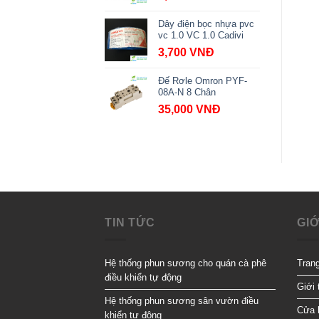
Dây điện bọc nhựa pvc
vc 1.0 VC 1.0 Cadivi
3,700
VNĐ
Đế Rơle Omron PYF-
08A-N 8 Chân
35,000
VNĐ
TIN TỨC
GIỚ
Hệ thống phun sương cho quán cà phê
Tran
điều khiển tự động
Giới 
Hệ thống phun sương sân vườn điều
Cửa 
khiển tự động