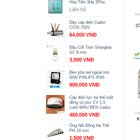
Hỏa Tiễn 3Hp 3Pha
Liên hệ
TH
Dây cáp điện Cadivi
(C
CV25 750V
64,000
VNĐ
Đầu Cốt Tròn Shanghai
SC 8 mm
3,000
VNĐ
Đèn pha led ngoài trời
50W PHILIPS IP65
900,000
VNĐ
Cáp điện lực hạ thế ruột
đồng vỏ pvc CV 1.5
cuộn MÀU ĐEN Cadivi
TH
460,000
VNĐ
K
Ống Nối Đồng Hạ Thế
Phi 10 mm
1,500
VNĐ