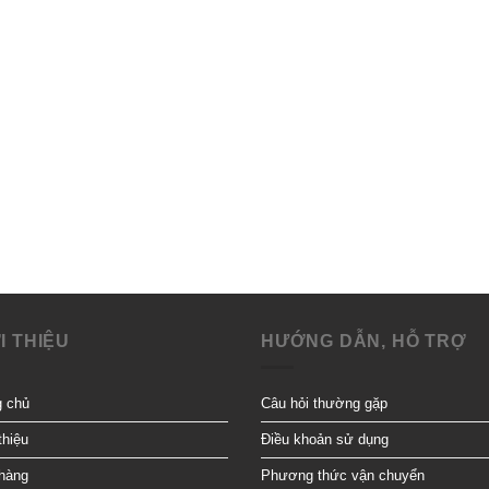
I THIỆU
HƯỚNG DẪN, HỖ TRỢ
g chủ
Câu hỏi thường gặp
thiệu
Điều khoản sử dụng
hàng
Phương thức vận chuyển