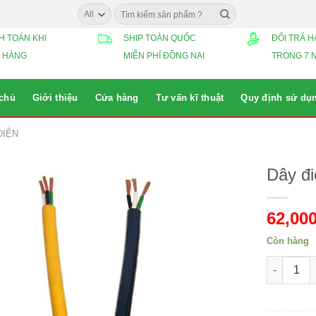
Search
for:
H TOÁN KHI
SHIP TOÀN QUỐC
ĐỔI TRẢ 
 HÀNG
MIỄN PHÍ ĐỒNG NAI
TRONG 7 
 chủ
Giới thiệu
Cửa hàng
Tư vấn kĩ thuật
Quy định sử dụ
ĐIỆN
Dây đ
62,00
Còn hàng
Dây điện 