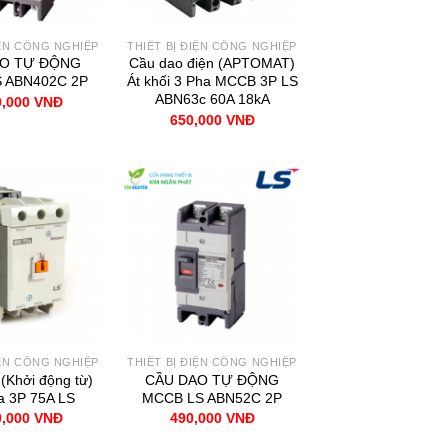
IỆN CÔNG NGHIỆP
THIẾT BỊ ĐIỆN CÔNG NGHIỆP
AO TỰ ĐỘNG
Cầu dao điện (APTOMAT)
 ABN402C 2P
Át khối 3 Pha MCCB 3P LS
ABN63c 60A 18kA
0,000
VNĐ
650,000
VNĐ
IỆN CÔNG NGHIỆP
THIẾT BỊ ĐIỆN CÔNG NGHIỆP
 (Khởi động từ)
CẦU DAO TỰ ĐỘNG
 3P 75A LS
MCCB LS ABN52C 2P
0,000
VNĐ
490,000
VNĐ