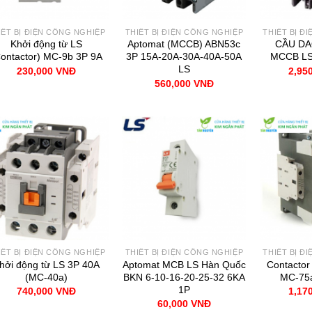
IẾT BỊ ĐIỆN CÔNG NGHIỆP
THIẾT BỊ ĐIỆN CÔNG NGHIỆP
THIẾT BỊ Đ
Khởi động từ LS
Aptomat (MCCB) ABN53c
CẦU D
ontactor) MC-9b 3P 9A
3P 15A-20A-30A-40A-50A
MCCB LS
LS
230,000
VNĐ
2,95
560,000
VNĐ
IẾT BỊ ĐIỆN CÔNG NGHIỆP
THIẾT BỊ ĐIỆN CÔNG NGHIỆP
THIẾT BỊ Đ
hởi động từ LS 3P 40A
Aptomat MCB LS Hàn Quốc
Contactor
(MC-40a)
BKN 6-10-16-20-25-32 6KA
MC-75a
1P
740,000
VNĐ
1,17
60,000
VNĐ