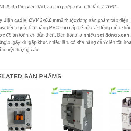
o
Nhiệt độ làm việc dài hạn cho phép của ruột dẫn là 70
C.
y điện cadivi
CVV 3×6.0
mm2
thuộc dòng sản phẩm cáp điện l
ựa
bên ngoài làm bằng PVC cao cấp để bảo vệ dòng điện không l
c độ an toàn khi dẫn điện. Bên trong là
nhiều
sợi đồng xoắn 
ng bị gãy khi gấp khúc nhiều lần, có khả năng dẫn điện tốt, hoạ
ều hiện tượng xấu.
ELATED SẢN PHẨMS