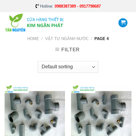
Skip
Hotline:
0988387389 - 0917798687
to
content
HOME
/
VẬT TƯ NGÀNH NƯỚC
/
PAGE 4
FILTER